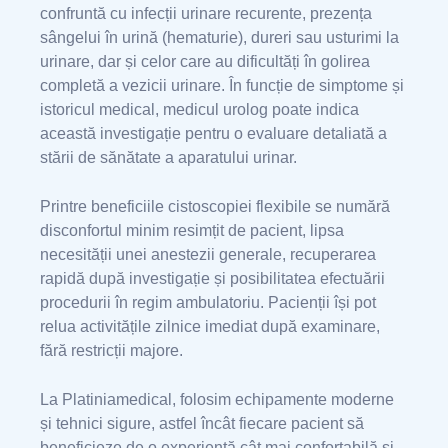
confruntă cu infecții urinare recurente, prezența
sângelui în urină (hematurie), dureri sau usturimi la
urinare, dar și celor care au dificultăți în golirea
completă a vezicii urinare. În funcție de simptome și
istoricul medical, medicul urolog poate indica
această investigație pentru o evaluare detaliată a
stării de sănătate a aparatului urinar.
Printre beneficiile cistoscopiei flexibile se numără
disconfortul minim resimțit de pacient, lipsa
necesității unei anestezii generale, recuperarea
rapidă după investigație și posibilitatea efectuării
procedurii în regim ambulatoriu. Pacienții își pot
relua activitățile zilnice imediat după examinare,
fără restricții majore.
La Platiniamedical, folosim echipamente moderne
și tehnici sigure, astfel încât fiecare pacient să
beneficieze de o experiență cât mai confortabilă și