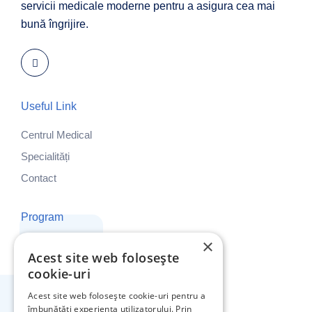
servicii medicale moderne pentru a asigura cea mai
bună îngrijire.
Useful Link
Centrul Medical
Specialități
Contact
Program
×
Luni - Vineri: 8:00 - 19:00
Acest site web folosește
Sâmbătă și Duminică: ÎNCHIS
cookie-uri
Acest site web folosește cookie-uri pentru a
Adresa Noastră
îmbunătăți experiența utilizatorului. Prin