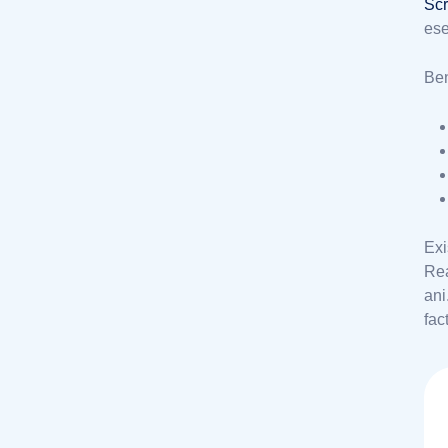
Scr
ese
Ben
Exi
Rea
ani
fac