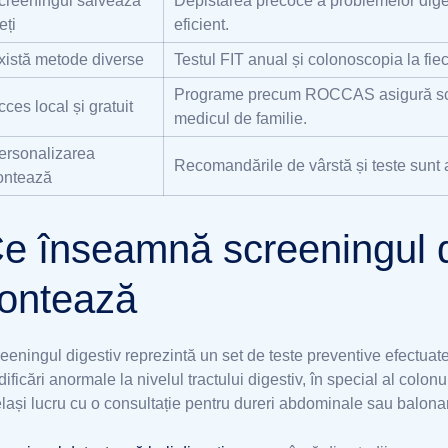
creeningul salvează
Depistarea precoce a problemelor diges
eți
eficient.
xistă metode diverse
Testul FIT anual și colonoscopia la fie
Programe precum ROCCAS asigură screen
cces local și gratuit
medicul de familie.
ersonalizarea
Recomandările de vârstă și teste sunt ad
ontează
e înseamnă screeningul d
ontează
eeningul digestiv reprezintă un set de teste preventive efectuat
ificări anormale la nivelul tractului digestiv, în special al colonu
lași lucru cu o consultație pentru dureri abdominale sau balonare