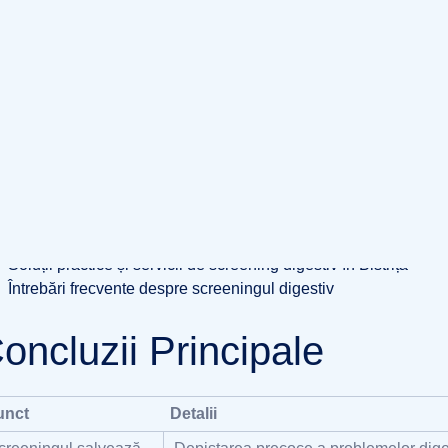
ătatea ta. Acest ghid îți explică exact ce presupune screeningul
ale de calitate, fără birocrație inutilă.
uprins
Ce înseamnă screeningul digestiv și de ce contează
Metode de screening digestiv: FIT, colonoscopie și alternative
Când și cum se începe screeningul: criterii de vârstă și risc
Acces local la screening în Bistrița și programul național
Ce ratează majoritatea când vine vorba de screening digestiv
Soluții practice și servicii de screening digestiv în Bistrița
Întrebări frecvente despre screeningul digestiv
oncluzii Principale
unct
Detalii