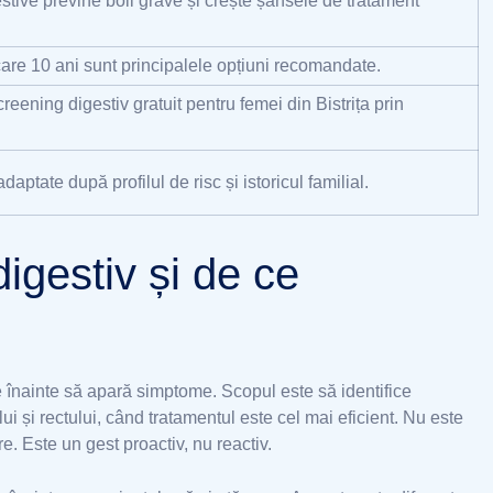
tive previne boli grave și crește șansele de tratament
care 10 ani sunt principalele opțiuni recomandate.
ing digestiv gratuit pentru femei din Bistrița prin
aptate după profilul de risc și istoricul familial.
igestiv și de ce
e înainte să apară simptome. Scopul este să identifice
lui și rectului, când tratamentul este cel mai eficient. Nu este
. Este un gest proactiv, nu reactiv.