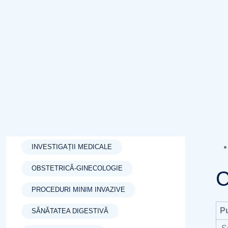
săn
Tags
loc
C
GASTRITĂ
GASTROENTEROLOGIE
GINECOLOGIE
HELICOBACTER PYLORI
INFERTILITATE
INVESTIGAȚII MEDICALE
OBSTETRICĂ-GINECOLOGIE
C
PROCEDURI MINIM INVAZIVE
P
SĂNĂTATEA DIGESTIVĂ