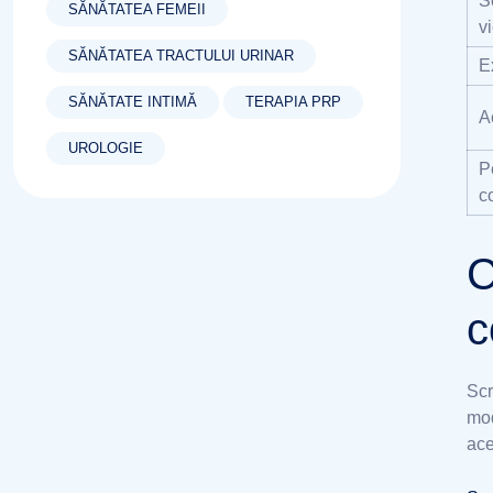
S
SĂNĂTATEA FEMEII
vi
SĂNĂTATEA TRACTULUI URINAR
E
SĂNĂTATE INTIMĂ
TERAPIA PRP
A
UROLOGIE
P
c
C
c
Scr
mod
ace