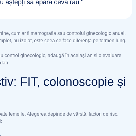
nu aștepți să apară ceva rău."
inine, cum ar fi mamografia sau controlul ginecologic anual.
plet, nu izolat, este ceea ce face diferența pe termen lung.
 control ginecologic, adaugă în același an și o evaluare
dări.
iv: FIT, colonoscopie și
ate femeile. Alegerea depinde de vârstă, factori de risc,
i: