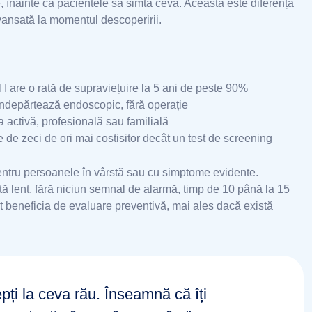
, înainte ca pacientele să simtă ceva. Aceasta este diferența
vansată la momentul descoperirii.
ul I are o rată de supraviețuire la 5 ani de peste 90%
 îndepărtează endoscopic, fără operație
a activă, profesională sau familială
e de zeci de ori mai costisitor decât un test de screening
pentru persoanele în vârstă sau cu simptome evidente.
ltă lent, fără niciun semnal de alarmă, timp de 10 până la 15
ot beneficia de evaluare preventivă, mai ales dacă există
ți la ceva rău. Înseamnă că îți