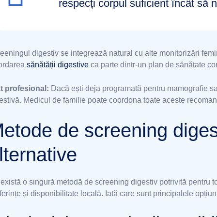
respecți corpul suficient încât să 
eeningul digestiv se integrează natural cu alte monitorizări fem
ordarea
sănătății digestive
ca parte dintr-un plan de sănătate com
t profesional:
Dacă ești deja programată pentru mamografie sau
estivă. Medicul de familie poate coordona toate aceste recoman
etode de screening digest
lternative
există o singură metodă de screening digestiv potrivită pentru to
ferințe și disponibilitate locală. Iată care sunt principalele opțiun