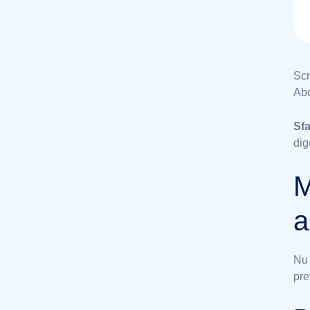
Scr
Ab
Sfa
dig
M
a
Nu 
pre