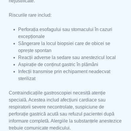
nejustificate.
Riscurile rare includ:
Perforația esofagului sau stomacului în cazuri
excepționale
Sângerare la locul biopsiei care de obicei se
oprește spontan
Reacții adverse la sedare sau anestezicul local
Aspirație de conținut gastric în plămâni
Infecții transmise prin echipament neadecvat
sterilizat
Contraindicațiile gastroscopiei necesită atenție
specială. Acestea includ afecțiuni cardiace sau
respiratorii severe necontrolate, suspiciune de
perforație gastrică acută sau refuzul pacientei după
informare completă. Alergiile la substanțele anestezice
trebuie comunicate medicului.