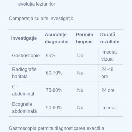
evoluția leziunilor
Comparația cu alte investigații:
Acuratețe
Permite
Durată
Investigație
diagnostic
biopsie
rezultate
Imediat
Gastroscopie
95%
Da
vizual
Radiografie
24-48
60-70%
Nu
baritată
ore
CT
75-80%
Nu
24 ore
abdominal
Ecografie
50-60%
Nu
Imediat
abdominală
Gastroscopia permite diagnosticarea exactă a