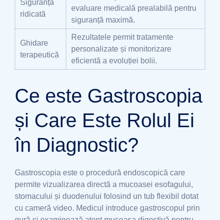
Siguranță
evaluare medicală prealabilă pentru
ridicată
siguranță maximă.
Rezultatele permit tratamente
Ghidare
personalizate și monitorizare
terapeutică
eficientă a evoluției bolii.
Ce este Gastroscopia
și Care Este Rolul Ei
în Diagnostic?
Gastroscopia este o procedură endoscopică care
permite vizualizarea directă a mucoasei esofagului,
stomacului și duodenului folosind un tub flexibil dotat
cu cameră video. Medicul introduce gastroscopul prin
gură și examinează atent mucoasa digestivă pentru