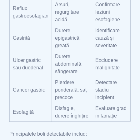
Arsuri,
Confirmare
Reflux
regurgitare
leziuni
gastroesofagian
acidă
esofagiene
Durere
Identificare
Gastrită
epigastrică,
cauză și
greață
severitate
Durere
Ulcer gastric
Excludere
abdominală,
sau duodenal
malignitate
sângerare
Pierdere
Detectare
Cancer gastric
ponderală, saț
stadiu
precoce
incipient
Disfagie,
Evaluare grad
Esofagită
durere înghițire
inflamație
Principalele boli detectabile includ: