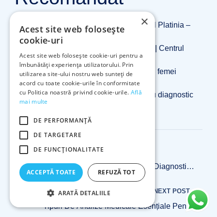
×
Gastroenterologie la Centrul Medical Platinia –
Acest site web folosește
Afecțiuni Digestive
cookie-uri
Cistoscopie flexibilă – Ghid complet | Centrul
Acest site web folosește cookie-uri pentru a
Platinia Bistrița
îmbunătăți experiența utilizatorului. Prin
Ghid consultație ginecologică pentru femei
utilizarea site-ului nostru web sunteți de
informate
acord cu toate cookie-urile în conformitate
cu Politica noastră privind cookie-urile.
Află
Pași consultație ORL: 4 etape pentru diagnostic
mai multe
eficient – Centrul Medical Platinia
DE PERFORMANȚĂ
Navigare
DE TARGETARE
DE FUNCŢIONALITATE
PREVIOUS POST
în
Pași Consultație ORL: 4 Etape Pentru Diagnostic
ACCEPTĂ TOATE
REFUZĂ TOT
Eficient
articole
NEXT POST
ARATĂ DETALIILE
Tipuri De Analize Medicale Esențiale Pentru
Femei: 60% Risc Redus