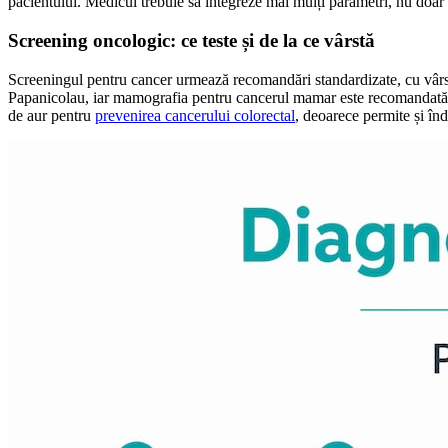
pacientului. Medicul trebuie să integreze mai mulți parametri, nu doar u
Screening oncologic: ce teste și de la ce vârstă
Screeningul pentru cancer urmează recomandări standardizate, cu vârst
Papanicolau, iar mamografia pentru cancerul mamar este recomandată de 
de aur pentru
prevenirea cancerului colorectal
, deoarece permite și în