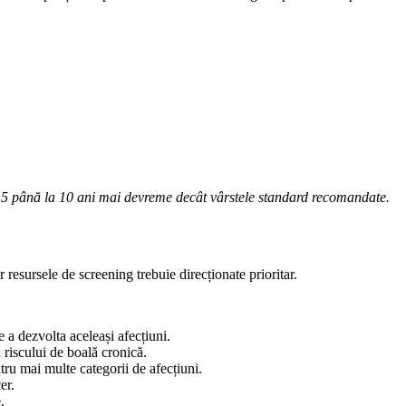
cu 5 până la 10 ani mai devreme decât vârstele standard recomandate.
r resursele de screening trebuie direcționate prioritar.
e a dezvolta aceleași afecțiuni.
 riscului de boală cronică.
tru mai multe categorii de afecțiuni.
er.
.