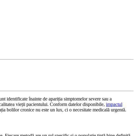
unt identificate înainte de apariția simptomelor severe sau a
calitatea vieții pacientului. Conform datelor disponibile,
impactul
nția bolilor cronice nu este un lux, ci o necesitate medicală urgentă.
. Fiecare metodă are un rol specific și o populație țintă bine definită.