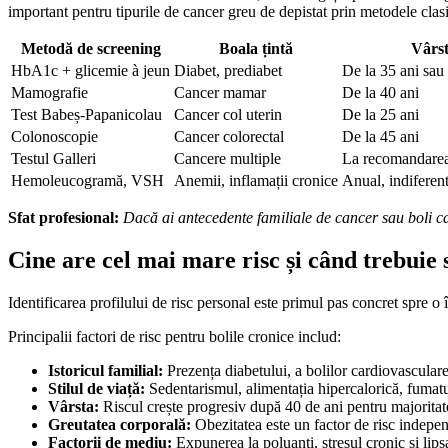
important pentru tipurile de cancer greu de depistat prin metodele clas
Metodă de screening
Boala țintă
Vârs
HbA1c + glicemie à jeun
Diabet, prediabet
De la 35 ani sau
Mamografie
Cancer mamar
De la 40 ani
Test Babeș-Papanicolau
Cancer col uterin
De la 25 ani
Colonoscopie
Cancer colorectal
De la 45 ani
Testul Galleri
Cancere multiple
La recomandarea
Hemoleucogramă, VSH
Anemii, inflamații cronice
Anual, indiferent
Sfat profesional:
Dacă ai antecedente familiale de cancer sau boli c
Cine are cel mai mare risc și când trebuie 
Identificarea profilului de risc personal este primul pas concret spre o î
Principalii factori de risc pentru bolile cronice includ:
Istoricul familial:
Prezența diabetului, a bolilor cardiovasculare 
Stilul de viață:
Sedentarismul, alimentația hipercalorică, fumatul
Vârsta:
Riscul crește progresiv după 40 de ani pentru majoritate
Greutatea corporală:
Obezitatea este un factor de risc independ
Factorii de mediu:
Expunerea la poluanți, stresul cronic și lipsa