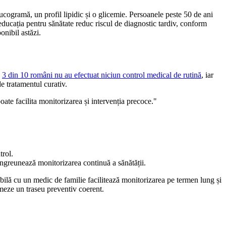
ucogramă, un profil lipidic și o glicemie. Persoanele peste 50 de ani
educația pentru sănătate reduc riscul de diagnostic tardiv, conform
onibil astăzi.
ă
3 din 10 români nu au efectuat niciun control medical de rutină
, iar
de tratamentul curativ.
oate facilita monitorizarea și intervenția precoce."
trol.
îngreunează monitorizarea continuă a sănătății.
tabilă cu un medic de familie facilitează monitorizarea pe termen lung și
rmeze un traseu preventiv coerent.