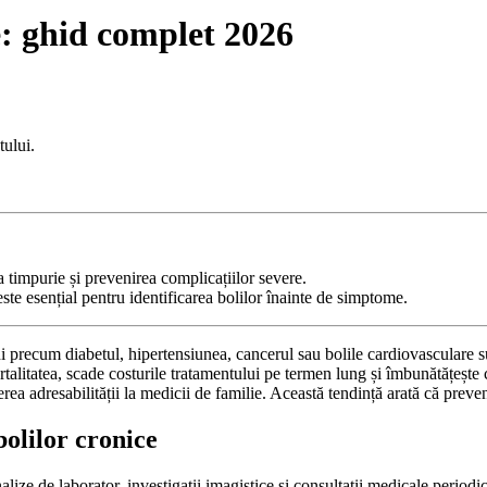
e: ghid complet 2026
a timpurie și prevenirea complicațiilor severe.
 este esențial pentru identificarea bolilor înainte de simptome.
ni precum diabetul, hipertensiunea, cancerul sau bolile cardiovasculare s
talitatea, scade costurile tratamentului pe termen lung și îmbunătățește 
rea adresabilității la medicii de familie. Această tendință arată că preve
bolilor cronice
ize de laborator, investigații imagistice și consultații medicale periodice