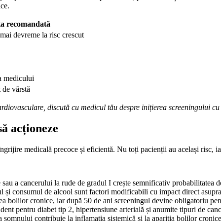
ice.
ta recomandată
 mai devreme la risc crescut
 medicului
 de vârstă
ardiovasculare, discută cu medicul tău despre inițierea screeningului 
să acționeze
ngrijire medicală precoce și eficientă. Nu toți pacienții au același risc, ia
sau a cancerului la rude de gradul I crește semnificativ probabilitatea d
 și consumul de alcool sunt factori modificabili cu impact direct asupra
a bolilor cronice, iar după 50 de ani screeningul devine obligatoriu pen
ent pentru diabet tip 2, hipertensiune arterială și anumite tipuri de canc
 somnului contribuie la inflamația sistemică și la apariția bolilor cronice