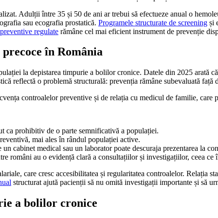
lizat. Adulții între 35 și 50 de ani ar trebui să efectueze anual o hemole
grafia sau ecografia prostatică.
Programele structurate de screening
și 
 preventive regulate
rămâne cel mai eficient instrument de prevenție disp
ea precoce în România
lației la depistarea timpurie a bolilor cronice. Datele din 2025 arată c
istică reflectă o problemă structurală: prevenția rămâne subevaluată față 
ecvența controalelor preventive și de relația cu medicul de familie, care p
t ca prohibitiv de o parte semnificativă a populației.
 preventivă, mai ales în rândul populației active.
e un cabinet medical sau un laborator poate descuraja prezentarea la con
 români au o evidență clară a consultațiilor și investigațiilor, ceea ce 
ariale, care cresc accesibilitatea și regularitatea controalelor. Relația s
nual
structurat ajută pacienții să nu omită investigații importante și să u
ie a bolilor cronice