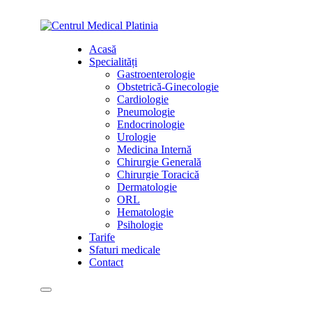
Skip
to
content
Acasă
Specialități
Gastroenterologie
Obstetrică-Ginecologie
Cardiologie
Pneumologie
Endocrinologie
Urologie
Medicina Internă
Chirurgie Generală
Chirurgie Toracică
Dermatologie
ORL
Hematologie
Psihologie
Tarife
Sfaturi medicale
Contact