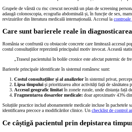
Grupele de vârstă cu risc crescut necesită un plan de screening persona
adaugă colonoscopia, ecografia abdominală și, în funcție de sex, mamo
revizuirilor din literatura medicală internațională. Accesul la
controale
Care sunt barierele reale în diagnosticar
România se confruntă cu obstacole concrete care limitează accesul popu
costul consultațiilor reprezintă principalul motiv invocat. Această stat
„Traseul pacientului în bolile cronice este afectat puternic de fr
Barierele principale identificate în sistemul românesc sunt:
Costul consultațiilor și al analizelor
în sistemul privat, percepu
Lipsa timpului
și prioritizarea altor activități față de sănătatea
Accesul geografic limitat
în zonele rurale, unde distanța față d
Fragmentarea dosarelor medicale:
doar aproximativ 43% dintre
Soluțiile practice includ abonamentele medicale incluse în pachetele sal
identificarea precoce a modificărilor clinice. Un
checklist de control a
Ce câștigă pacientul prin depistarea timpur