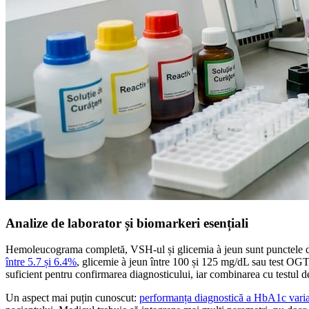
Analize de laborator și biomarkeri esențiali
Hemoleucograma completă, VSH-ul și glicemia à jeun sunt punctele de 
între 5.7 și 6.4%
, glicemie à jeun între 100 și 125 mg/dL sau test OGTT
suficient pentru confirmarea diagnosticului, iar combinarea cu testul de
Un aspect mai puțin cunoscut:
performanța diagnostică a HbA1c vari