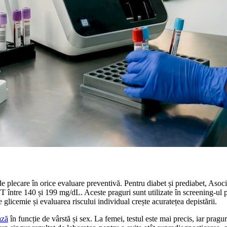
plecare în orice evaluare preventivă. Pentru diabet și prediabet, Aso
 între 140 și 199 mg/dL. Aceste praguri sunt utilizate în screening-ul p
 glicemie și evaluarea riscului individual crește acuratețea depistării.
ază
în funcție de vârstă și sex. La femei, testul este mai precis, iar praguri