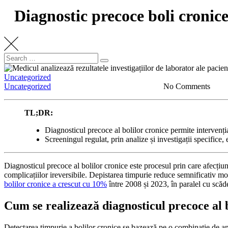
Diagnostic precoce boli cronic
Search
Search
for:
Uncategorized
Uncategorized
No Comments
TL;DR:
Diagnosticul precoce al bolilor cronice permite intervenți
Screeningul regulat, prin analize și investigații specifice,
Diagnosticul precoce al bolilor cronice este procesul prin care afecțiu
complicațiilor ireversibile. Depistarea timpurie reduce semnificativ mor
bolilor cronice a crescut cu 10%
între 2008 și 2023, în paralel cu scăde
Cum se realizează diagnosticul precoce al 
Detectarea timpurie a bolilor cronice se bazează pe o combinație de anal