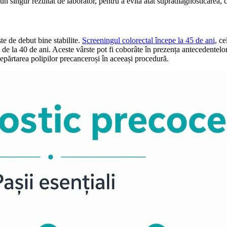
n singur rezultat de laborator, pentru a evita atât supradiagnosticarea, câ
e de debut bine stabilite.
Screeningul colorectal începe la 45 de ani
, ce
la 40 de ani. Aceste vârste pot fi coborâte în prezența antecedentelor 
depărtarea polipilor precanceroși în aceeași procedură.