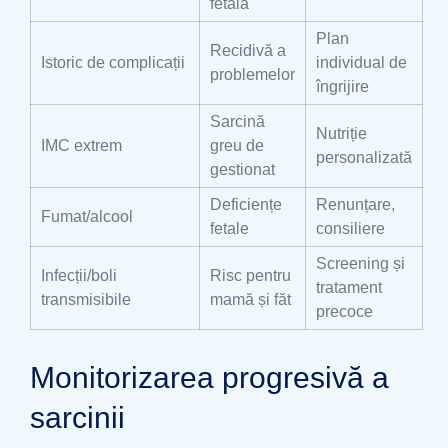
fetală
Plan
Recidivă a
Istoric de complicații
individual de
problemelor
îngrijire
Sarcină
Nutriție
IMC extrem
greu de
personalizată
gestionat
Deficiențe
Renunțare,
Fumat/alcool
fetale
consiliere
Screening și
Infecții/boli
Risc pentru
tratament
transmisibile
mamă și făt
precoce
Monitorizarea progresivă a
sarcinii