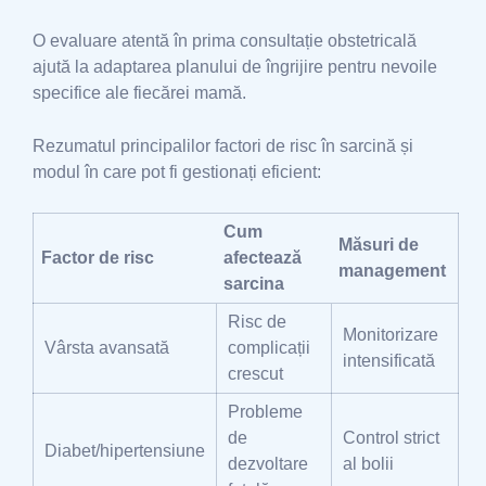
O evaluare atentă în prima consultație obstetricală
ajută la adaptarea planului de îngrijire pentru nevoile
specifice ale fiecărei mamă.
Rezumatul principalilor factori de risc în sarcină și
modul în care pot fi gestionați eficient:
Cum
Măsuri de
Factor de risc
afectează
management
sarcina
Risc de
Monitorizare
Vârsta avansată
complicații
intensificată
crescut
Probleme
de
Control strict
Diabet/hipertensiune
dezvoltare
al bolii