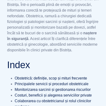
Bistrița. Într-o perioadă plină de emoții și provocări,
informarea corectă te protejează de mituri și temeri
nefondate. Obstetrica, ramură a chirurgiei dedicată
fiziologiei și patologiei sarcinii și nașterii, oferă îngrijire
personalizată și monitorizare bazată pe dovezi, astfel
încât să te bucuri de o sarcină sănătoasă și o
naștere
în siguranță
. Acest articol îți clarifică diferențele între
obstetrică și ginecologie, abordând serviciile moderne
disponibile în clinici private din Bistrița.
Index
Obstetrică: definiție, scop și mituri frecvente
Principalele servicii și proceduri obstetricale
Monitorizarea sarcinii și gestionarea riscurilor
Costuri, beneficii și alegerea serviciilor private
Colaborarea cu obstetricianul și rolul clinicilor