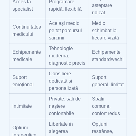
Acces la
Programare
așteptare
specialist
rapidă, flexibilă
ridicat
Același medic
Medic
Continuitatea
pe tot parcursul
schimbat la
medicului
sarcinii
fiecare vizită
Tehnologie
Echipamente
Echipamente
modernă,
medicale
standard/vechi
diagnostic precis
Consiliere
Suport
Suport
dedicată și
emoțional
general, limitat
personalizată
Private, sali de
Spații
Intimitate
naștere
comune,
confortabile
confort redus
Libertate în
Opțiuni
Opțiuni
alegerea
restrânse,
terapeutice