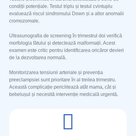
condiții potențiale. Testul triplu și testul cvintuplu
evaluează riscul sindromului Down și a altor anomalii
cromozomale.
Ultrasunografia de screening în trimestrul doi verifică
morfologia fătului și detectează malformații. Acest
examen este critic pentru identificarea oricăror devieri
de la dezvoltarea normală.
Monitorizarea tensiunii arteriale și prevenția
preeclampsiei sunt prioritare în al treilea trimestru.
Această complicație periclitează atât mama, cât și
bebelușul și necesită intervenție medicală urgentă.