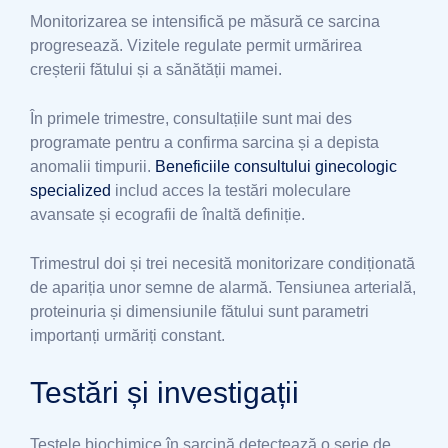
Monitorizarea se intensifică pe măsură ce sarcina
progresează. Vizitele regulate permit urmărirea
creșterii fătului și a sănătății mamei.
În primele trimestre, consultațiile sunt mai des
programate pentru a confirma sarcina și a depista
anomalii timpurii.
Beneficiile consultului ginecologic
specialized
includ acces la testări moleculare
avansate și ecografii de înaltă definiție.
Trimestrul doi și trei necesită monitorizare condiționată
de apariția unor semne de alarmă. Tensiunea arterială,
proteinuria și dimensiunile fătului sunt parametri
importanți urmăriți constant.
Testări și investigații
Testele biochimice în sarcină detectează o serie de