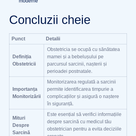
moderne
Concluzii cheie
Punct
Detalii
Obstetricia se ocupă cu sănătatea
Definiția
mamei și a bebelușului pe
Obstetricii
parcursul sarcinii, nașterii și
perioadei postnatale.
Monitorizarea regulată a sarcinii
Importanța
permite identificarea timpurie a
Monitorizării
complicațiilor și asigură o naștere
în siguranță.
Este esențial să verifici informațiile
Mituri
despre sarcină cu medicul tău
Despre
obstetrician pentru a evita deciziile
Sarcină