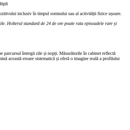
tipli
tivului inclusiv în timpul somnului sau al activității fizice ușoare.
le. Holterul standard de 24 de ore poate rata episoadele rare și
 parcursul întregii zile și nopți. Măsurătorile în cabinet reflectă
ă această eroare sistematică și oferă o imagine reală a profilului