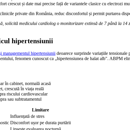
fort crescut și date mai precise față de variantele clasice cu electrozi mul
nicile private din România, reduc disconfortul și permit purtarea dispozi
solicită medicului cardiolog o monitorizare extinsă de 7 până la 14 zi
cul hipertensiunii
și managementul hipertensiunii
deoarece surprinde variațiile tensionale pe
ientului, fenomen cunoscut ca „hipertensiunea de halat alb". ABPM elimin
oar în cabinet, normală acasă
t, crescută în viața reală
pra riscului cardiovascular
upra sau subtratamentul
Limitare
Influențată de stres
ostic
Disconfort ușor pe durata purtării
Lipsește evaluarea nocturnă