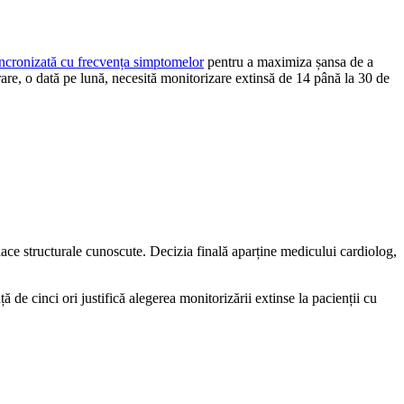
incronizată cu frecvența simptomelor
pentru a maximiza șansa de a
rare, o dată pe lună, necesită monitorizare extinsă de 14 până la 30 de
ace structurale cunoscute. Decizia finală aparține medicului cardiolog,
ă de cinci ori justifică alegerea monitorizării extinse la pacienții cu