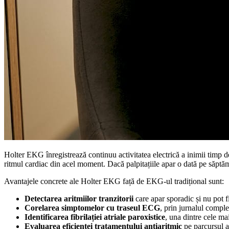
Holter EKG înregistrează continuu activitatea electrică a inimii timp 
ritmul cardiac din acel moment. Dacă palpitațiile apar o dată pe săptă
Avantajele concrete ale Holter EKG față de EKG-ul tradițional sunt:
Detectarea aritmiilor tranzitorii
care apar sporadic și nu pot f
Corelarea simptomelor cu traseul ECG
, prin jurnalul comple
Identificarea fibrilației atriale paroxistice
, una dintre cele ma
Evaluarea eficienței tratamentului antiaritmic
pe parcursul ac