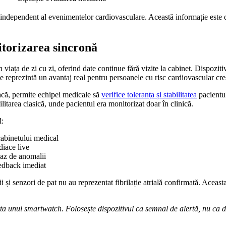
independent al evenimentelor cardiovasculare. Această informație este d
itorizarea sincronă
în viața de zi cu zi, oferind date continue fără vizite la cabinet. Disp
tate reprezintă un avantaj real pentru persoanele cu risc cardiovascular cre
iacă, permite echipei medicale să
verifice toleranța și stabilitatea
pacientul
itarea clasică, unde pacientul era monitorizat doar în clinică.
d:
a cabinetului medical
diace live
caz de anomalii
eedback imediat
ii și senzori de pat nu au reprezentat fibrilație atrială confirmată. Acea
rta unui smartwatch. Folosește dispozitivul ca semnal de alertă, nu ca 