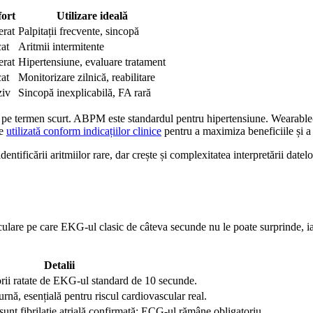
ort
Utilizare ideală
rat
Palpitații frecvente, sincopă
cat
Aritmii intermitente
rat
Hipertensiune, evaluare tratament
cat
Monitorizare zilnică, reabilitare
ziv
Sincopă inexplicabilă, FA rară
 pe termen scurt. ABPM este standardul pentru hipertensiune. Wearable-u
ie
utilizată conform indicațiilor clinice
pentru a maximiza beneficiile și a e
entificării aritmiilor rare, dar crește și complexitatea interpretării dat
sculare pe care EKG-ul clasic de câteva secunde nu le poate surprinde, i
Detalii
torii ratate de EKG-ul standard de 10 secunde.
ă, esențială pentru riscul cardiovascular real.
nt fibrilație atrială confirmată; ECG-ul rămâne obligatoriu.