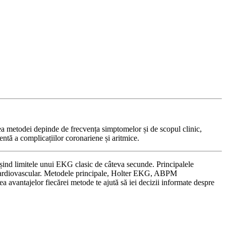
ea metodei depinde de frecvența simptomelor și de scopul clinic,
ientă a complicațiilor coronariene și aritmice.
ășind limitele unui EKG clasic de câteva secunde. Principalele
lui cardiovascular. Metodele principale, Holter EKG, ABPM
ea avantajelor fiecărei metode te ajută să iei decizii informate despre