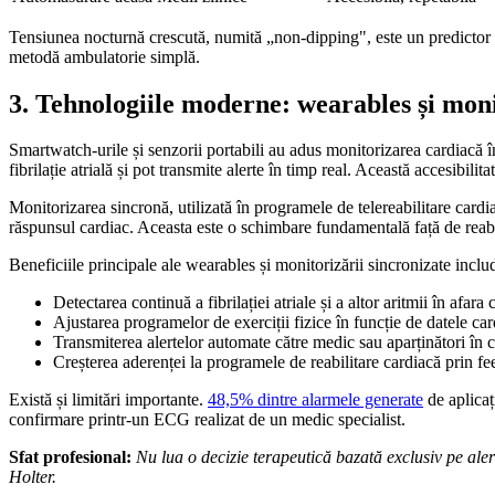
Tensiunea nocturnă crescută, numită „non-dipping", este un predictor 
metodă ambulatorie simplă.
3. Tehnologiile moderne: wearables și mon
Smartwatch-urile și senzorii portabili au adus monitorizarea cardiacă 
fibrilație atrială și pot transmite alerte în timp real. Această accesibili
Monitorizarea sincronă, utilizată în programele de telereabilitare card
răspunsul cardiac. Aceasta este o schimbare fundamentală față de reabil
Beneficiile principale ale wearables și monitorizării sincronizate inclu
Detectarea continuă a fibrilației atriale și a altor aritmii în afar
Ajustarea programelor de exerciții fizice în funcție de datele car
Transmiterea alertelor automate către medic sau aparținători în 
Creșterea aderenței la programele de reabilitare cardiacă prin f
Există și limitări importante.
48,5% dintre alarmele generate
de aplicaț
confirmare printr-un ECG realizat de un medic specialist.
Sfat profesional:
Nu lua o decizie terapeutică bazată exclusiv pe ale
Holter.