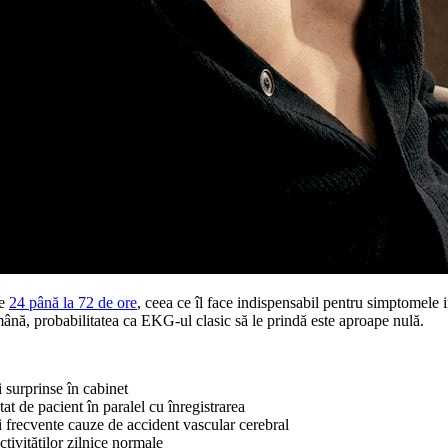
de
24 până la 72 de ore
, ceea ce îl face indispensabil pentru simptomel
mână, probabilitatea ca EKG-ul clasic să le prindă este aproape nulă.
i surprinse în cabinet
tat de pacient în paralel cu înregistrarea
i frecvente cauze de accident vascular cerebral
tivităților zilnice normale