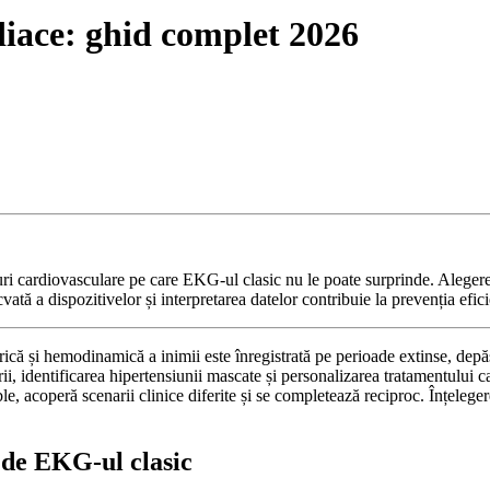
rdiace: ghid complet 2026
curi cardiovasculare pe care EKG-ul clasic nu le poate surprinde. Aleger
vată a dispozitivelor și interpretarea datelor contribuie la prevenția efic
trică și hemodinamică a inimii este înregistrată pe perioade extinse, dep
itorii, identificarea hipertensiunii mascate și personalizarea tratamentu
le, acoperă scenarii clinice diferite și se completează reciproc. Înțeleger
ă de EKG-ul clasic