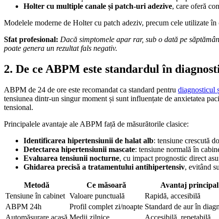
Holter cu multiple canale și patch-uri adezive
, care oferă con
Modelele moderne de Holter cu patch adeziv, precum cele utilizate în cli
Sfat profesional:
Dacă simptomele apar rar, sub o dată pe săptămână, 
poate genera un rezultat fals negativ.
2. De ce ABPM este standardul în diagnosti
ABPM de 24 de ore este recomandat ca standard pentru
diagnosticul 
tensiunea dintr-un singur moment și sunt influențate de anxietatea pac
tensional.
Principalele avantaje ale ABPM față de măsurătorile clasice:
Identificarea hipertensiunii de halat alb
: tensiune crescută d
Detectarea hipertensiunii mascate
: tensiune normală în cabine
Evaluarea tensiunii nocturne
, cu impact prognostic direct asu
Ghidarea precisă a tratamentului antihipertensiv
, evitând s
Metodă
Ce măsoară
Avantaj principal
Tensiune în cabinet
Valoare punctuală
Rapidă, accesibilă
ABPM 24h
Profil complet zi/noapte
Standard de aur în diagn
Automăsurare acasă
Medii zilnice
Accesibilă, repetabilă