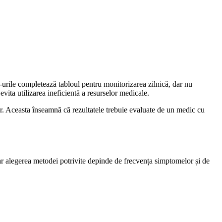
rile completează tabloul pentru monitorizarea zilnică, dar nu
vita utilizarea ineficientă a resurselor medicale.
elor. Aceasta înseamnă că rezultatele trebuie evaluate de un medic cu
ar alegerea metodei potrivite depinde de frecvența simptomelor și de