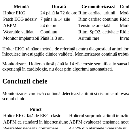
Metodă
Durată
Ce monitorizează
Conf
Holter EKG
24 până la 72 de ore
Ritm cardiac, aritmii
Mode
Patch ECG adeziv
7 până la 14 zile
Ritm cardiac continuu
Ridi
ABPM
24 de ore
Tensiune arterială
Mode
Wearable validat
Continuu
Ritm, SpO2, activitate
Ridi
Monitor implantabil
Până la 3 ani
Aritmii rare
Inva
Holter EKG rămâne metoda de referință pentru diagnosticul aritmiilor
înlocuiesc investigațiile clinice validate. Monitorizarea continuă trebu
Monitorizarea Holter extinsă până la 14 zile crește semnificativ șansa id
experiență în cardiologie, nu doar prin algoritmi automatizați.
Concluzii cheie
Monitorizarea cardiacă continuă detectează aritmii și riscuri cardiova
scopul clinic.
Punct
Holter EKG față de EKG clasic
Holterul surprinde aritmii tranzi
ABPM ca standard în hipertensiune
ABPM evaluează tensiunea nocturn
Wearables necesită confirmare
48,5% din alarmele wearable nu su