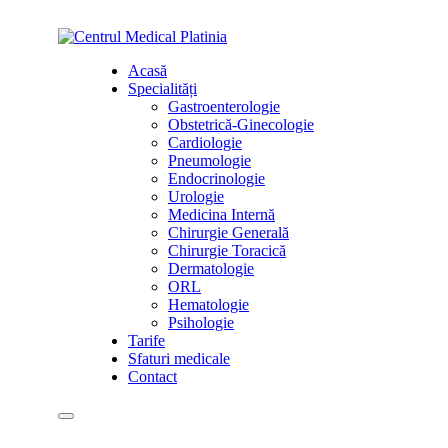
Skip
to
content
Acasă
Specialități
Gastroenterologie
Obstetrică-Ginecologie
Cardiologie
Pneumologie
Endocrinologie
Urologie
Medicina Internă
Chirurgie Generală
Chirurgie Toracică
Dermatologie
ORL
Hematologie
Psihologie
Tarife
Sfaturi medicale
Contact