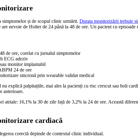
onitorizare
 simptomelor și de scopul clinic urmărit.
Durata monitorizării trebuie s
ce are nevoie de Holter de 24 până la 48 de ore. Un pacient cu episoade 
8 de ore, corelat cu jurnalul simptomelor
atch ECG adeziv
 sau monitor implantabil
 ABPM 24 de ore
nitorizare sincronă prin wearable validat medical
explică palpitațiile, mai ales la pacienți cu risc crescut sau boli cardi
or anterioare.
ei atriale: 16,1% la 30 de zile față de 3,2% la 24 de ore. Această diferenț
nitorizare cardiacă
alegerea corectă depinde de contextul clinic individual.