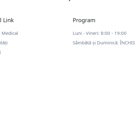
l Link
Program
l Medical
Luni - Vineri: 8:00 - 19:00
ități
Sâmbătă și Duminică: ÎNCHIS
t