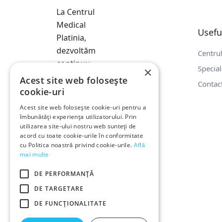
La Centrul
Medical
Usefu
Platinia,
dezvoltăm
Centru
continuu
Special
×
servicii
Acest site web folosește
Contac
medicale
cookie-uri
moderne
Acest site web folosește cookie-uri pentru a
pentru a
îmbunătăți experiența utilizatorului. Prin
utilizarea site-ului nostru web sunteți de
asigura
acord cu toate cookie-urile în conformitate
cea mai
cu Politica noastră privind cookie-urile.
Află
bună
mai multe
îngrijire.
DE PERFORMANȚĂ
DE TARGETARE
DE FUNCŢIONALITATE