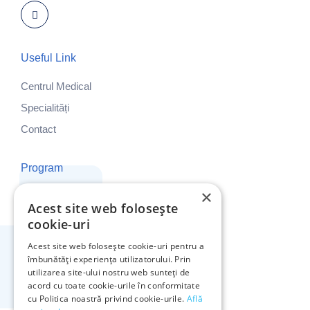
Useful Link
Centrul Medical
Specialități
Contact
Program
×
Luni - Vineri: 8:00 - 19:00
Acest site web folosește
Sâmbătă și Duminică: ÎNCHIS
cookie-uri
Acest site web folosește cookie-uri pentru a
Adresa Noastră
îmbunătăți experiența utilizatorului. Prin
utilizarea site-ului nostru web sunteți de
Bulevardul Decebal 2,
acord cu toate cookie-urile în conformitate
Bistrița, 420073
cu Politica noastră privind cookie-urile.
Află
0790 222 222