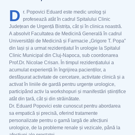
D
r. Popovici Eduard este medic urolog și
profesează atât în cadrul Spitalului Clinic
Județean de Urgență Bistrița, cât și în clinica noastră.
A absolvit Facultatea de Medicină Generală în cadrul
Universității de Medicină și Farmacie „Grigore T. Popa”
din Iași și a urmat rezidențiatul în urologie la Spitalul
Clinic Municipal din Cluj-Napoca, sub coordonarea
Prof.Dr. Nicolae Crisan. În timpul rezidențiatului a
acumulat experiență în îngrijirea pacienților, a
desfășurat activitate de cercetare, activitate clinică și a
activat în liniile de gardă pentru urgențe urologice,
participând activ la workshopuri și manifestări științifice
atât din țară, cât și din străinătate.
Dr. Eduard Popovici este cunoscut pentru abordarea
sa empatică și precisă, oferind tratamente
personalizate pentru o gamă largă de afecțiuni
urologice, de la probleme renale și vezicale, până la
afecțiuni ale prostatei.