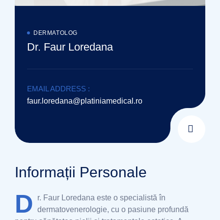
DERMATOLOG
Dr. Faur Loredana
EMAIL ADDRESS :
faur.loredana@platiniamedical.ro
Informații Personale
D
r. Faur Loredana este o specialistă în
dermatovenerologie, cu o pasiune profundă