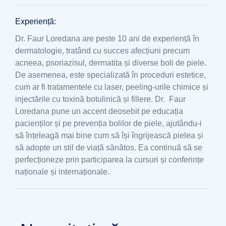
Experiență:
Dr. Faur Loredana are peste 10 ani de experiență în
dermatologie, tratând cu succes afecțiuni precum
acneea, psoriazisul, dermatita și diverse boli de piele.
De asemenea, este specializată în proceduri estetice,
cum ar fi tratamentele cu laser, peeling-urile chimice și
injectările cu toxină botulinică și fillere. Dr. Faur
Loredana pune un accent deosebit pe educația
pacienților și pe prevenția bolilor de piele, ajutându-i
să înțeleagă mai bine cum să își îngrijească pielea și
să adopte un stil de viață sănătos. Ea continuă să se
perfecționeze prin participarea la cursuri și conferințe
naționale și internaționale.