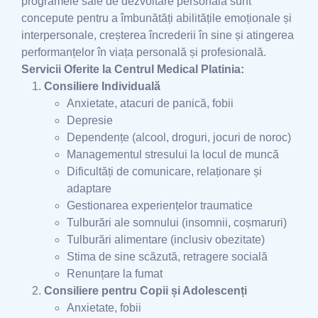
programele sale de dezvoltare personală sunt
concepute pentru a îmbunătăți abilitățile emoționale și
interpersonale, creșterea încrederii în sine și atingerea
performanțelor în viața personală și profesională.
Servicii Oferite la Centrul Medical Platinia:
Consiliere Individuală
Anxietate, atacuri de panică, fobii
Depresie
Dependențe (alcool, droguri, jocuri de noroc)
Managementul stresului la locul de muncă
Dificultăți de comunicare, relaționare și
adaptare
Gestionarea experiențelor traumatice
Tulburări ale somnului (insomnii, coșmaruri)
Tulburări alimentare (inclusiv obezitate)
Stima de sine scăzută, retragere socială
Renunțare la fumat
Consiliere pentru Copii și Adolescenți
Anxietate, fobii