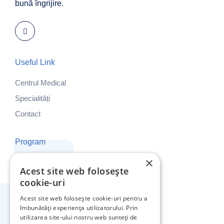
bună îngrijire.
Useful Link
Centrul Medical
Specialități
Contact
Program
×
Luni - Vineri: 8:00 - 19:00
Acest site web folosește
Sâmbătă și Duminică: ÎNCHIS
cookie-uri
Acest site web folosește cookie-uri pentru a
Adresa Noastră
îmbunătăți experiența utilizatorului. Prin
utilizarea site-ului nostru web sunteți de