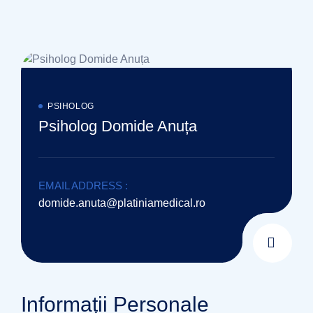
PSIHOLOG
Psiholog Domide Anuța
EMAIL ADDRESS :
domide.anuta@platiniamedical.ro
Informații Personale