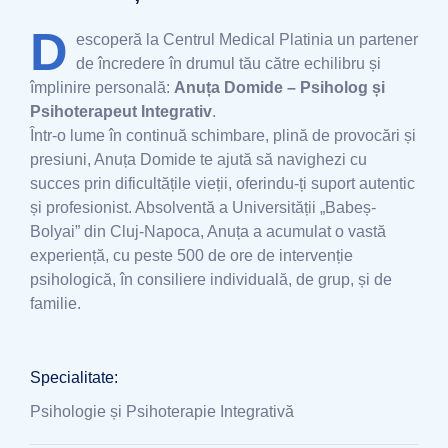
D
escoperă la Centrul Medical Platinia un partener
de încredere în drumul tău către echilibru și
împlinire personală:
Anuța Domide – Psiholog și
Psihoterapeut Integrativ
.
Într-o lume în continuă schimbare, plină de provocări și
presiuni, Anuța Domide te ajută să navighezi cu
succes prin dificultățile vieții, oferindu-ți suport autentic
și profesionist. Absolventă a Universității „Babeș-
Bolyai” din Cluj-Napoca, Anuța a acumulat o vastă
experiență, cu peste 500 de ore de intervenție
psihologică, în consiliere individuală, de grup, și de
familie.
Specialitate:
Psihologie și Psihoterapie Integrativă