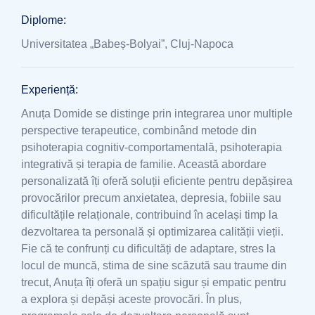
Diplome:
Universitatea „Babeș-Bolyai”, Cluj-Napoca
Experiență:
Anuța Domide se distinge prin integrarea unor multiple
perspective terapeutice, combinând metode din
psihoterapia cognitiv-comportamentală, psihoterapia
integrativă și terapia de familie. Această abordare
personalizată îți oferă soluții eficiente pentru depășirea
provocărilor precum anxietatea, depresia, fobiile sau
dificultățile relaționale, contribuind în același timp la
dezvoltarea ta personală și optimizarea calității vieții.
Fie că te confrunți cu dificultăți de adaptare, stres la
locul de muncă, stima de sine scăzută sau traume din
trecut, Anuța îți oferă un spațiu sigur și empatic pentru
a explora și depăși aceste provocări. În plus,